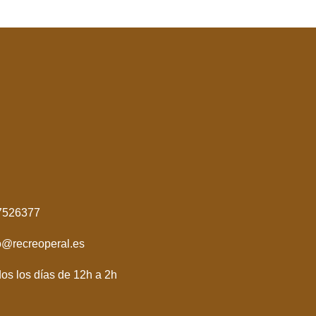
7526377
o@recreoperal.es
os los días de 12h a 2h