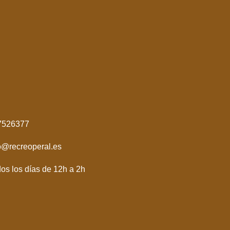
7526377
o@recreoperal.es
os los días de 12h a 2h